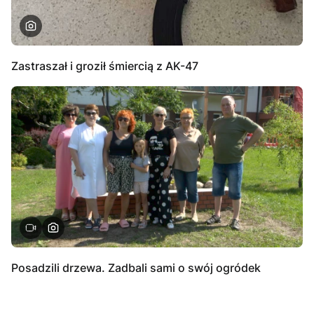
Zastraszał i groził śmiercią z AK-47
Posadzili drzewa. Zadbali sami o swój ogródek