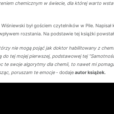
iem chemicznym w świecie, dla której warto wstawać 
Wiśniewski był gościem czytelników w Pile. Napisał ki
d wpływem rozstania. Na podstawie tej książki powsta
tórzy nie mogą pojąć jak doktor habilitowany z chemi
 do tej mojej pierwszej, podstawowej tej “Samotności
c te swoje algorytmy dla chemii, to nawet mi pomaga.
isząc, poruszam te emocje
- dodaje
autor książek.