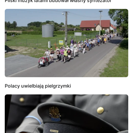
Pilski muzyk latami budował własny syntezator
Polacy uwielbiają pielgrzymki