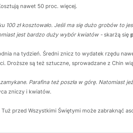
Kosztują nawet 50 proc. więcej.
u 100 zł kosztowało. Jeśli ma się dużo grobów to jes
ast jest bardzo duży wybór kwiatów​​​​​​ -
skarżą się
p
odnia na tydzień. Średni znicz to wydatek rzędu na
ci. Droższe są też sztuczne, sprowadzane z Chin wi
zamykane. Parafina też poszła w górę. Natomiast je
a zniczy i kwiatów.
. Tuż przed Wszystkimi Świętymi może zabraknąć aso