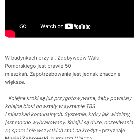
W budynkach przy al. Zdobywców Wału
Pomorskiego jest prawie 50
mieszkań. Zapotrzebowanie jest jednak znacznie
większe.
- Kolejne kroki są już przygotowywane, żeby powstały
kolejne bloki powstały w systemie TBS
i mieszkań komunalnych. Systemie, który jak widzimy,
jest mocno wybrakowany. Kolejki są duże, oczekiwania
są spore i nie wszystkich stać na kredyt -
przyznaje
Maciej Żebrowski,
burmistrz Wałcza.