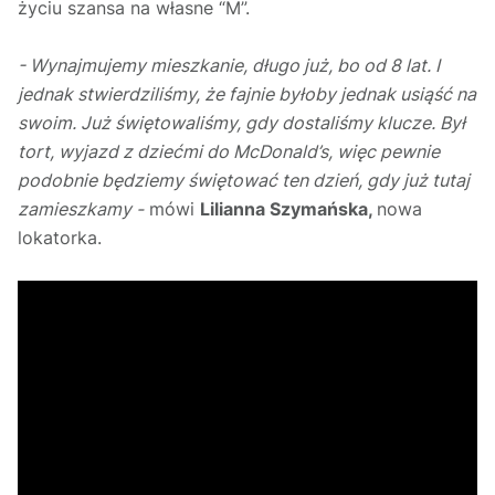
życiu szansa na własne “M”.
- Wynajmujemy mieszkanie, długo już, bo od 8 lat. I
jednak stwierdziliśmy, że fajnie byłoby jednak usiąść na
swoim. Już świętowaliśmy, gdy dostaliśmy klucze. Był
tort, wyjazd z dziećmi do McDonald’s, więc pewnie
podobnie będziemy świętować ten dzień, gdy już tutaj
zamieszkamy -
mówi
Lilianna Szymańska,
nowa
lokatorka.