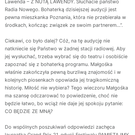
Lawenda – Z NUTĄ LAWENDY. Słuchacie państwo
Radia Nowego. Bohaterką dzisiejszej audycji jest
pewna mieszkanka Poznania, która nie przebierała w
środkach, kończąc związek ze swoim partnerem…”.
Ciekawi, co było dalej? Cóż, na tę audycję nie
natkniecie się Państwo w żadnej stacji radiowej. Aby
jej wysłuchać, trzeba wybrać się do teatru i osobiście
zapoznać się z bohaterką programu. Małgośka
właśnie zakończyła pewną burzliwą znajomość i w
kolejnych piosenkach opowiada jej tragikomiczną
historię. Miłość nie wybiera? Tego wieczoru Małgośka
ma szansę odczarować to powiedzenie, choć nie
będzie łatwo, bo wciąż nie daje jej spokoju pytanie:
CO BĘDZIE ZE MNĄ?
Do wspólnych poszukiwań odpowiedzi zachęca
laureatka Grand Prix 21. edycji Festiwalu PAMIĘTAJMY