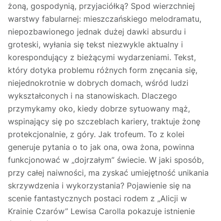
żoną, gospodynią, przyjaciółką? Spod wierzchniej
warstwy fabularnej: mieszczańskiego melodramatu,
niepozbawionego jednak dużej dawki absurdu i
groteski, wyłania się tekst niezwykle aktualny i
korespondujący z bieżącymi wydarzeniami. Tekst,
który dotyka problemu różnych form znęcania się,
niejednokrotnie w dobrych domach, wśród ludzi
wykształconych i na stanowiskach. Dlaczego
przymykamy oko, kiedy dobrze sytuowany mąż,
wspinający się po szczeblach kariery, traktuje żonę
protekcjonalnie, z góry. Jak trofeum. To z kolei
generuje pytania o to jak ona, owa żona, powinna
funkcjonować w „dojrzałym” świecie. W jaki sposób,
przy całej naiwności, ma zyskać umiejętność unikania
skrzywdzenia i wykorzystania? Pojawienie się na
scenie fantastycznych postaci rodem z „Alicji w
Krainie Czarów” Lewisa Carolla pokazuje istnienie