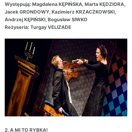
Występują:
Magdalena KĘPIŃSKA, Marta KĘDZIORA,
Jacek GRONDOWY, Kazimierz KRZACZKOWSKI,
Andrzej KĘPIŃSKI, Bogusław SIWKO
Reżyseria:
Turgay VELIZADE
2. A MI TO RYBKA!