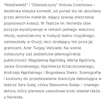
"Niedźwiedź" i "Oświadczyny" Antona Czechowa –
światowa klasyka komedii, od ponad stu lat ukochany
przez aktorów materiał, dający szansę stworzenia
popisowych kreacji. W Teatrze im. Norwida obie
pozycje wyreżyseruje w ramach jednego wieczoru
młody, wykształcony w tradycji teatru rosyjskiego,
zamieszkały w Gruzji, lecz działający też poza jej
granicami, Azer Turgay Velizade. Na scenie
zobaczymy zaś ulubieńców jeleniogórskiej
publiczności: Magdalenę Kępińską, Martę Kędziorę,
Jacka Grondowego, Kazimierza Krzaczkowskiego,
Andrzeja Kępińskiego i Bogusława Siwko. Scenografię
i kostiumy do przedstawienia stworzyła debiutująca w
teatrze Sara Sulej, córka Sławomira Suleja – znanego
aktora, który pierwsze zawodowe kroki stawiał także
u Norwida.