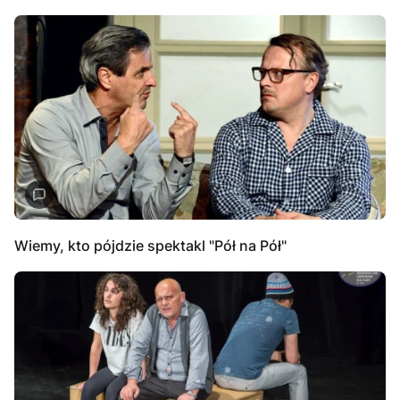
Wiemy, kto pójdzie spektakl "Pół na Pół"