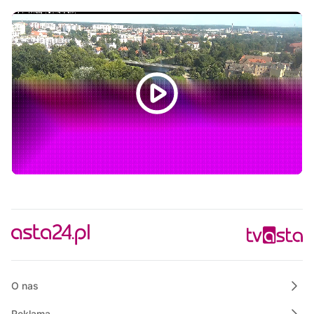
15:30
Raport TV REGIO
16:00
Wózki na Machu Picchu
16:30
Wielkopolska na Weekend
16:55
Wspólnie dla bezpieczeństwa Gminy Krajenka
17:00
Praktycznie o nieruchomościach
17:55
Razem dla bezpieczeństwa Złotowa
18:00
Koncert Smooth Gentelman
19:00
Film dokumentalny "Piete Kuhr"
19:30
Wielkopolska na Weekend
19:55
Razem dla bezpieczeństwa Złotowa
O nas
Reklama