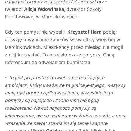
nagle jest propozycja przekształcenia szkoły -
twierdzi
Alicja Wdowińska,
dyrektor Szkoły
Podstawowej w Marcinkowicach.
Gdy ten pomysł nie wypalił,
Krzysztof Hara
podjął
decyzję o wymianie zamków w świetlicy wiejskiej w
Marcinkowicach. Mieszkańcy przez miesiąc nie mogli
z niej korzystać. To przelało czarę goryczy. Chcą
referendum za odwołaniem burmistrza.
-
To jest po prostu człowiek o przerośniętych
ambicjach, który uważa, że ta gmina jest jego, wszyscy
mają być podporządkowani jemu, wszystkie jego
pomysły są najlepsze i żadne inne nie będą
realizowane. Nawet najlepsze pomysły są
lekceważone, nie są wspierane w żaden sposób, a mam
wrażenie, że nawet stawia im się tamę i zaporę
-
zaznacza
Marek Gajzler,
radny Rady Miejskiej w