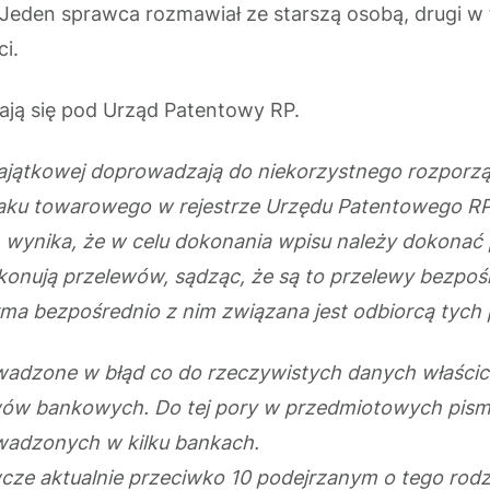
 Jeden sprawca rozmawiał ze starszą osobą, drugi w 
ci.
ają się pod Urząd Patentowy RP.
 majątkowej doprowadzają do niekorzystnego rozporzą
ku towarowego w rejestrze Urzędu Patentowego RP p
m wynika, że w celu dokonania wpisu należy dokona
konują przelewów, sądząc, że są to przelewy bezpo
ma bezpośrednio z nim związana jest odbiorcą tych
dzone w błąd co do rzeczywistych danych właścic
wów bankowych. Do tej pory w przedmiotowych pism
adzonych w kilku bankach.
ze aktualnie przeciwko 10 podejrzanym o tego rodz