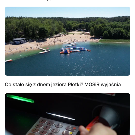
Co stało się z dnem jeziora Płotki? MOSiR wyjaśnia