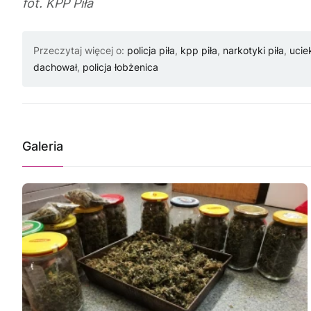
fot. KPP Piła
Przeczytaj więcej o:
policja piła
,
kpp piła
,
narkotyki piła
,
ucie
dachował
,
policja łobżenica
Galeria