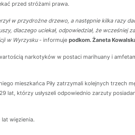
iekać przed stróżami prawa.
rzył w przydrożne drzewo, a następnie kilka razy da
szy, dlaczego uciekał, odpowiedział, że wcześniej z
licji w Wyrzysku
- informuje
podkom. Żaneta Kowalsk
artością narkotyków w postaci marihuany i amfetami
niego mieszkańca Piły zatrzymali kolejnych trzech
lat, którzy usłyszeli odpowiednio zarzuty posiadania
at więzienia.