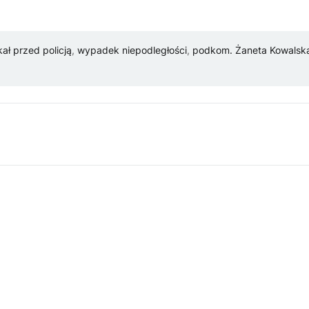
kał przed policją
,
wypadek niepodległości
,
podkom. Żaneta Kowalsk