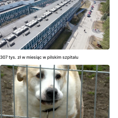
307 tys. zł w miesiąc w pilskim szpitalu