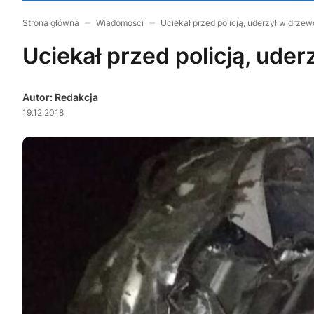
Strona główna
Wiadomości
Uciekał przed policją, uderzył w drzew
Uciekał przed policją, ude
Autor: Redakcja
19.12.2018