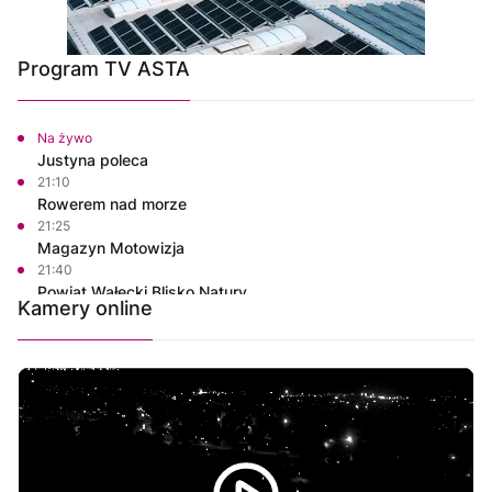
Program TV ASTA
Na żywo
Justyna poleca
21:10
Rowerem nad morze
21:25
Magazyn Motowizja
21:40
Powiat Wałecki Blisko Natury
Kamery online
22:00
Ze starych taśm
23:00
Informacje
23:15
Na szczęście piątek