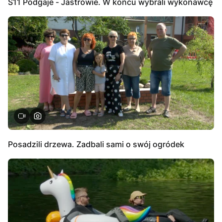
S11 Podgaje - Jastrowie. W końcu wybrali wykonawcę
Posadzili drzewa. Zadbali sami o swój ogródek