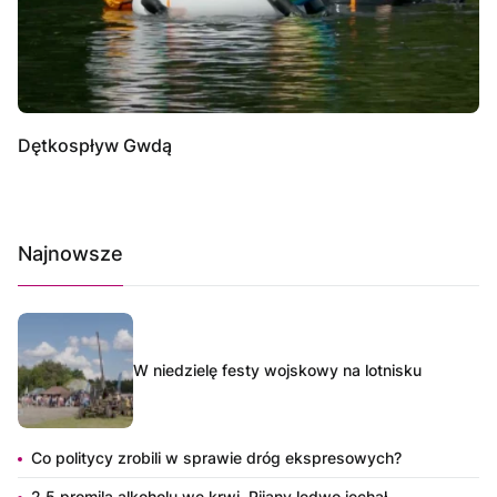
Dętkospływ Gwdą
Najnowsze
W niedzielę festy wojskowy na lotnisku
Co politycy zrobili w sprawie dróg ekspresowych?
2,5 promila alkoholu we krwi. Pijany ledwo jechał