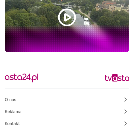
14:45
Magazyn Motowizja
15:00
Polskie Lasy
15:35
Projekt mieszkanie
16:00
Film dokumentalny "Piete Kuhr"
16:30
Raport PCT
16:40
Bezpieczny Powiat Chodzieski
16:45
Własnymi ścieżkami
17:00
Informacje
O nas
Reklama
Kontakt