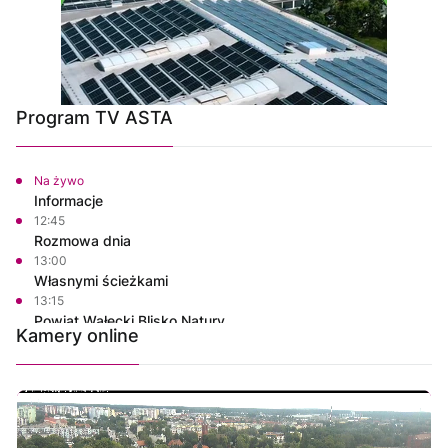
Program TV ASTA
Na żywo
Informacje
12:45
Rozmowa dnia
13:00
Własnymi ścieżkami
13:15
Powiat Wałecki Blisko Natury
Kamery online
13:35
Wielkopolska na Weekend
14:00
Na własnych zasadach
14:30
Justyna poleca