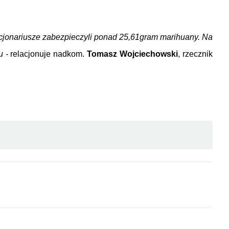
cjonariusze zabezpieczyli ponad
25,61
gram marihuany. Na
u -
relacjonuje nadkom.
Tomasz Wojciechowski
, rzecznik