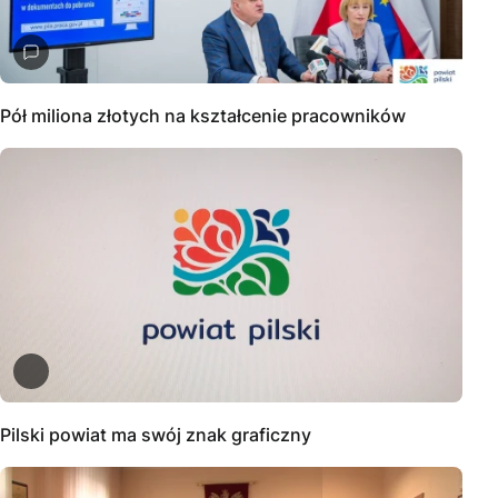
Pół miliona złotych na kształcenie pracowników
Pilski powiat ma swój znak graficzny