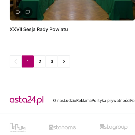
XXVII Sesja Rady Powiatu
1
2
3
O nas
Ludzie
Reklama
Polityka prywatności
Ko