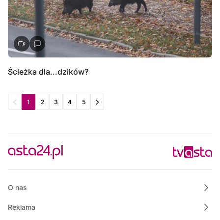
Ścieżka dla...dzików?
1
2
3
4
5
O nas
Reklama