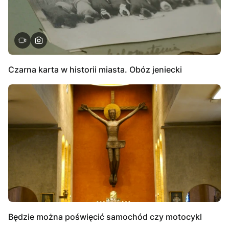
Czarna karta w historii miasta. Obóz jeniecki
Będzie można poświęcić samochód czy motocykl