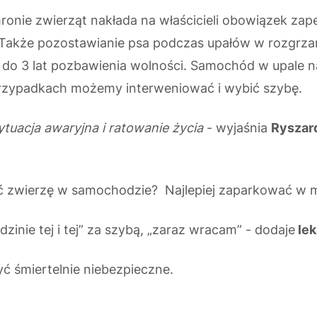
hronie zwierząt nakłada na właścicieli obowiązek za
 Także pozostawianie psa podczas upałów w rozgr
 do 3 lat pozbawienia wolności. Samochód w upale na
 przypadkach możemy interweniować i wybić szybę.
tuacja awaryjna i ratowanie życia
- wyjaśnia
Ryszar
ć zwierzę w samochodzie? Najlepiej zaparkować w m
zinie tej i tej” za szybą, „zaraz wracam” - dodaje
lek
yć śmiertelnie niebezpieczne.