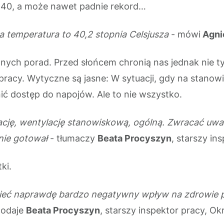
, 40, a może nawet padnie rekord…
wa temperatura to 40,2 stopnia Celsjusza
- mówi
Agni
znych porad. Przed słońcem chronią nas jednak nie t
racy. Wytyczne są jasne: W sytuacji, gdy na stanow
 dostęp do napojów. Ale to nie wszystko.
ację, wentylację stanowiskową, ogólną. Zwracać uw
nie gotował
- tłumaczy
Beata Procyszyn
, starszy in
ki.
ieć naprawdę bardzo negatywny wpływ na zdrowie p
odaje
Beata Procyszyn
, starszy inspektor pracy, O