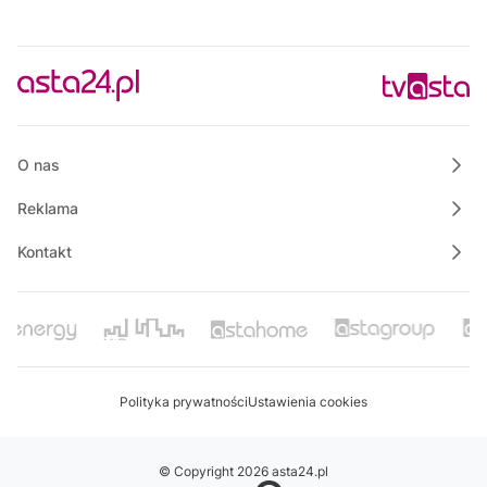
Koncert "Oddech pełną piersią"
21:30
Polskie Lasy
22:05
Wspólnie dla bezpieczeństwa Gminy Krajenka
22:10
Powiat Wałecki Blisko Natury
O nas
Reklama
Kontakt
Polityka prywatności
Ustawienia cookies
© Copyright 2026 asta24.pl