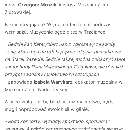
mówi
Grzegorz Mrozik
, kustosz Muzeum Ziemi
Złotowskiej.
Brzmi intrygująco? Więcej na ten temat podczas
wernisażu. Muzycznie będzie też w Trzciance.
- Będzie Pan Kataryniarz Jan z Warszawy ze swoją
żoną, która będzie robiła piękne zdjęcia, pamiątkowe
na Starej Gazecie. Będzie także, można zobaczyć stare
samochody Pana Majewskiego Zbigniewa, ale również
przygotowaliśmy malowanie na sztalugach
-
zapowiada
Izabela Warykarz
, edukator muzealny w
Muzeum Ziemi Nadnoteckiej.
A ci co wolą rzeźbę bardziej niż malarstwo, będą
mogli popróbować swoich sił w glinie.
- Będą koncerty, wykłady, spektakle, spotkania i
wystawy. A wśród zaproszonych gości znajdą się m.in.