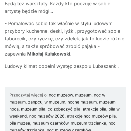
Będą też warsztaty. Każdy kto poczuje w sobie
artystę będzie mógł...
- Pomalować sobie tak właśnie w stylu ludowym
przybory kuchenne, deski, łyżki, przygotować sobie
taborecik, czy ryczkę, czy zdelek, jak to ludzie różnie
mówią, a także spróbować zrobić pająka -
zapewnia
Mikołaj Kułakowski.
Ludowy klimat dopełni występ zespołu Lubaszanki.
Przeczytaj więcej o:
noc muzeow
,
muzeum
,
noc w
muzeum
,
zanpcuj w muzeum
,
nocne muzeum
,
muzeum
nocą
,
muzeum piła
,
co zobaczyć piła
,
atrakcje piła
,
piła w
weekend
,
noc muzeów 2026
,
atrakcje noc muzeów piła
,
piła muzea
,
muzeum czarnków
,
muzeum trzcianka
,
noc
muzeów trzcianka
,
noc muzeów czarnków