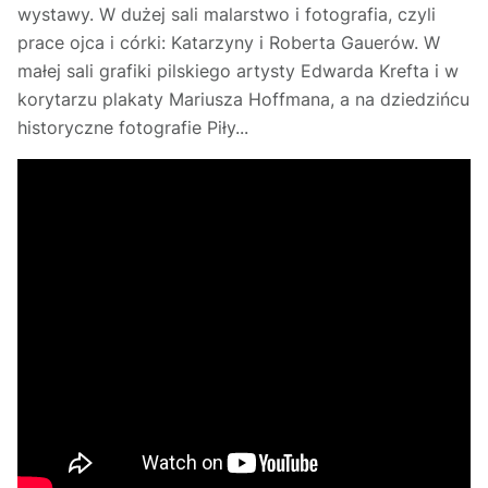
wystawy. W dużej sali malarstwo i fotografia, czyli
prace ojca i córki: Katarzyny i Roberta Gauerów. W
małej sali grafiki pilskiego artysty Edwarda Krefta i w
korytarzu plakaty Mariusza Hoffmana, a na dziedzińcu
historyczne fotografie Piły...