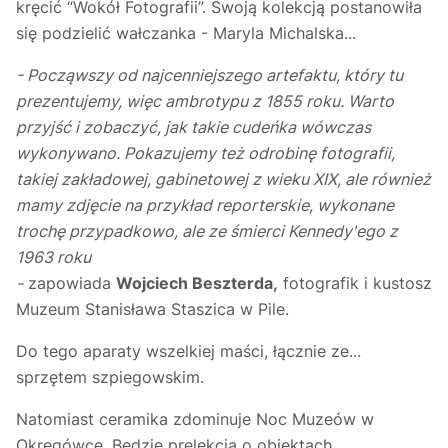
kręcić “Wokół Fotografii”. Swoją kolekcją postanowiła
się podzielić wałczanka - Maryla Michalska...
- Począwszy od najcenniejszego artefaktu, który tu
prezentujemy, więc ambrotypu z 1855 roku. Warto
przyjść i zobaczyć, jak takie cudeńka wówczas
wykonywano. Pokazujemy też odrobinę fotografii,
takiej zakładowej, gabinetowej z wieku XIX, ale również
mamy zdjęcie na przykład reporterskie, wykonane
trochę przypadkowo, ale ze śmierci Kennedy'ego z
1963 roku
-
zapowiada
Wojciech Beszterda,
fotografik i kustosz
Muzeum Stanisława Staszica w Pile.
Do tego aparaty wszelkiej maści, łącznie ze...
sprzętem szpiegowskim.
Natomiast ceramika zdominuje Noc Muzeów w
Okręgówce. Będzie prelekcja o obiektach