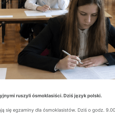
jnymi ruszyli ósmoklasiści. Dziś język polski.
ją się egzaminy dla ósmoklasistów. Dziś o godz. 9.0