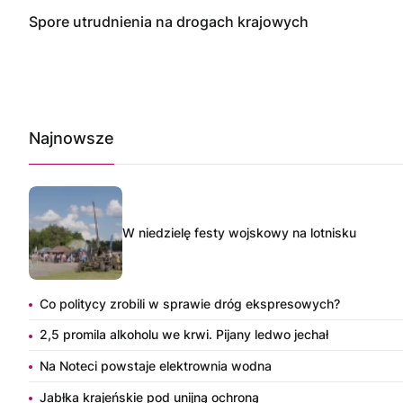
Spore utrudnienia na drogach krajowych
Najnowsze
W niedzielę festy wojskowy na lotnisku
Co politycy zrobili w sprawie dróg ekspresowych?
2,5 promila alkoholu we krwi. Pijany ledwo jechał
Na Noteci powstaje elektrownia wodna
Jabłka krajeńskie pod unijną ochroną