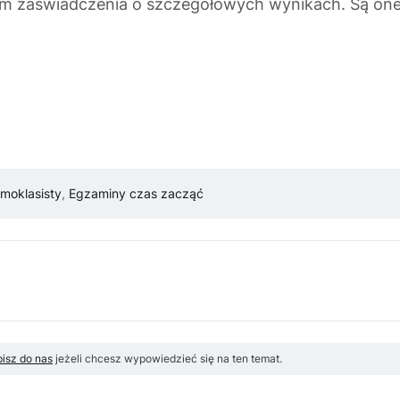
om zaświadczenia o szczegółowych wynikach. Są on
moklasisty
,
Egzaminy czas zacząć
isz do nas
jeżeli chcesz wypowiedzieć się na ten temat.