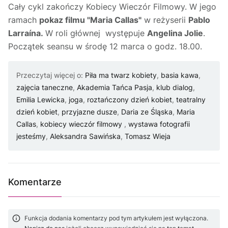
Cały cykl zakończy Kobiecy Wieczór Filmowy. W jego
ramach
pokaz filmu "Maria Callas"
w reżyserii
Pablo
Larraína.
W roli głównej występuje
Angelina Jolie
.
Początek seansu w środę 12 marca o godz. 18.00.
Przeczytaj więcej o:
Piła ma twarz kobiety
,
basia kawa
,
zajęcia taneczne
,
Akademia Tańca Pasja
,
klub dialog
,
Emilia Lewicka
,
joga
,
roztańczony dzień kobiet
,
teatralny
dzień kobiet
,
przyjazne dusze
,
Daria ze Śląska
,
Maria
Callas
,
kobiecy wieczór filmowy
,
wystawa fotografii
jesteśmy
,
Aleksandra Sawińska
,
Tomasz Wieja
Komentarze
Funkcja dodania komentarzy pod tym artykułem jest wyłączona.