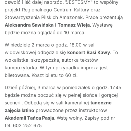
oswoić i iść dalej naprzód. "JESTEŚMY" to wspólny
projekt Regionalnego Centrum Kultury oraz
Stowarzyszenia Pilskich Amazonek. Prace prezentują
Aleksandra Sawińska
i
Tomasz Wieja.
Wystawę
będzie można oglądać do 10 marca.
W niedzielę 2 marca o godz. 18.00 w sali
widowiskowej odbędzie się
koncert
Basi Kawy
. To
wokalistka, skrzypaczka, autorka tekstów i
kompozytorka. W tym przypadku impreza jest
biletowana. Koszt biletu to 60 zł.
Dzień później, 3 marca w poniedziałek o godz. 17.45
będzie można poczuć się w pełnej słońca i gorącej
scenerii. Odbędą się w sali kameralnej
taneczne
zajęcia latino
prowadzone przez instruktorów
Akademii Tańca Pasja
. Wstę wolny. Zapisy pod nr
tel. 602 252 675