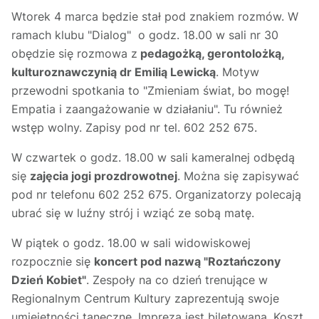
Wtorek 4 marca będzie stał pod znakiem rozmów. W
ramach klubu "Dialog" o godz. 18.00 w sali nr 30
obędzie się rozmowa z
pedagożką, gerontolożką,
kulturoznawczynią dr Emilią Lewicką
. Motyw
przewodni spotkania to "Zmieniam świat, bo mogę!
Empatia i zaangażowanie w działaniu". Tu również
wstęp wolny. Zapisy pod nr tel. 602 252 675.
W czwartek o godz. 18.00 w sali kameralnej odbędą
się
zajęcia jogi prozdrowotnej
. Można się zapisywać
pod nr telefonu 602 252 675. Organizatorzy polecają
ubrać się w luźny strój i wziąć ze sobą matę.
W piątek o godz. 18.00 w sali widowiskowej
rozpocznie się
koncert pod nazwą "Roztańczony
Dzień Kobiet"
. Zespoły na co dzień trenujące w
Regionalnym Centrum Kultury zaprezentują swoje
umiejętności taneczne. Impreza jest biletowana. Koszt