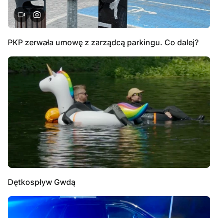
PKP zerwała umowę z zarządcą parkingu. Co dalej?
Dętkospływ Gwdą