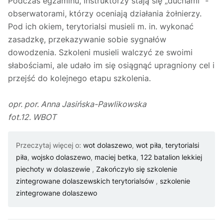
Podczas egzaminu, instruktorzy stają się „duchami” -
obserwatorami, którzy oceniają działania żołnierzy.
Pod ich okiem, terytorialsi musieli m. in. wykonać
zasadzkę, przekazywanie sobie sygnałów
dowodzenia. Szkoleni musieli walczyć ze swoimi
słabościami, ale udało im się osiągnąć upragniony cel i
przejść do kolejnego etapu szkolenia.
opr. por. Anna Jasińska-Pawlikowska
fot.12. WBOT
Przeczytaj więcej o:
wot dolaszewo
,
wot piła
,
terytorialsi
piła
,
wojsko dolaszewo
,
maciej betka
,
122 batalion lekkiej
piechoty w dolaszewie
,
Zakończyło się szkolenie
zintegrowane dolaszewskich terytorialsów
,
szkolenie
zintegrowane dolaszewo