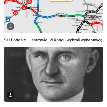
S11 Podgaje - Jastrowie. W końcu wybrali wykonawcę