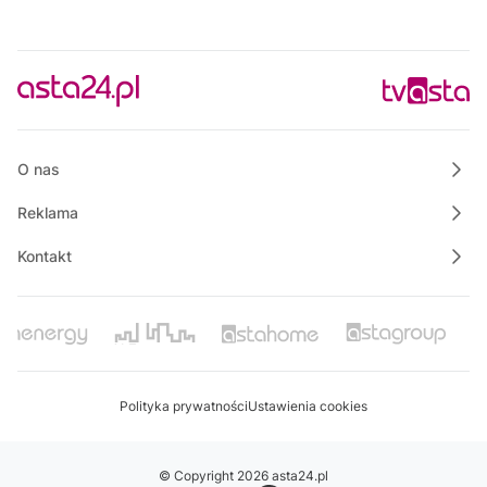
Muzyka, której mógł słuchać Stanisław Staszic
05:00
Informacje
05:15
Rozmowa dnia
05:30
Ze starych taśm
O nas
Reklama
Kontakt
Polityka prywatności
Ustawienia cookies
© Copyright 2026 asta24.pl