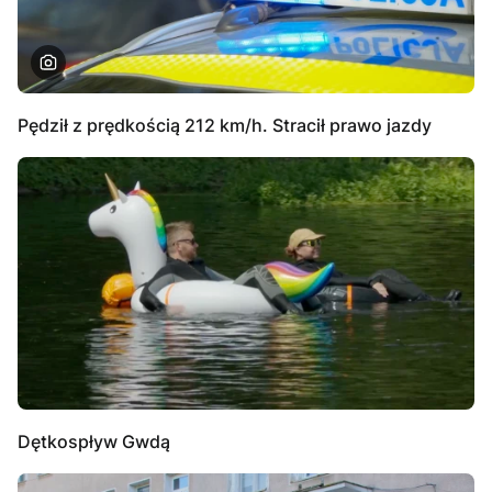
Pędził z prędkością 212 km/h. Stracił prawo jazdy
Dętkospływ Gwdą