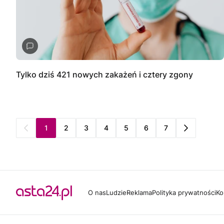
Tylko dziś 421 nowych zakażeń i cztery zgony
1
2
3
4
5
6
7
O nas
Ludzie
Reklama
Polityka prywatności
Ko