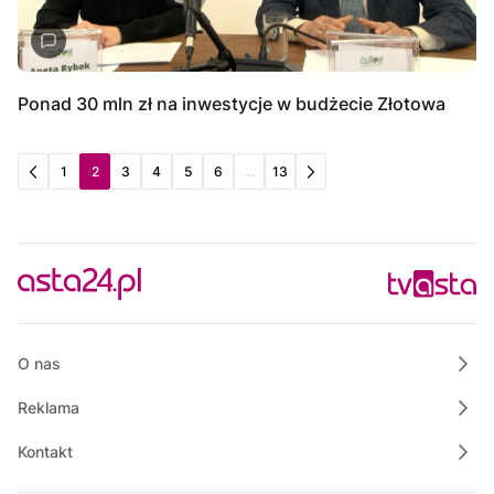
Ponad 30 mln zł na inwestycje w budżecie Złotowa
1
2
3
4
5
6
...
13
O nas
Reklama
Kontakt