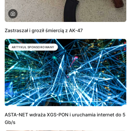
Zastraszał i groził śmiercią z AK-47
ARTYKUŁ SPONSOROWANY
ASTA-NET wdraża XGS-PON i uruchamia internet do 5
Gb/s