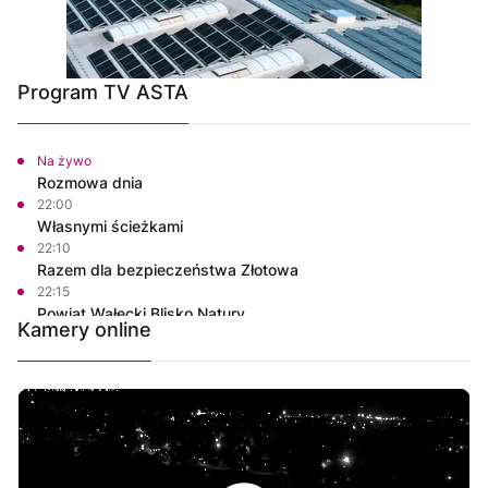
Program TV ASTA
Na żywo
Rozmowa dnia
22:00
Własnymi ścieżkami
22:10
Razem dla bezpieczeństwa Złotowa
22:15
Powiat Wałecki Blisko Natury
Kamery online
22:35
Wielkopolska na Weekend
23:00
Informacje
23:15
Rozmowa dnia