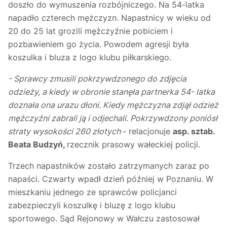
doszło do wymuszenia rozbójniczego. Na 54-latka
napadło czterech mężczyzn. Napastnicy w wieku od
20 do 25 lat grozili mężczyźnie pobiciem i
pozbawieniem go życia. Powodem agresji była
koszulka i bluza z logo klubu piłkarskiego.
- Sprawcy zmusili pokrzywdzonego do zdjęcia
odzieży, a kiedy w obronie stanęła partnerka 54- latka
doznała ona urazu dłoni. Kiedy mężczyzna zdjął odzież
mężczyźni zabrali ją i odjechali. Pokrzywdzony poniósł
straty wysokości 260 złotych
- relacjonuje
asp. sztab.
Beata Budzyń,
rzecznik prasowy wałeckiej policji.
Trzech napastników zostało zatrzymanych zaraz po
napaści. Czwarty wpadł dzień później w Poznaniu. W
mieszkaniu jednego ze sprawców policjanci
zabezpieczyli koszulkę i bluzę z logo klubu
sportowego. Sąd Rejonowy w Wałczu zastosował