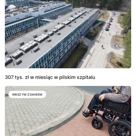
307 tys. zł w miesiąc w pilskim szpitalu
WASZYM ZDANIEM