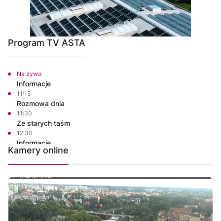
Program TV ASTA
Na żywo
Informacje
11:15
Rozmowa dnia
11:30
Ze starych taśm
12:30
Informacje
Kamery online
12:45
Rozmowa dnia
13:00
Własnymi ścieżkami
13:10
Bezpieczny Powiat Chodzieski
13:15