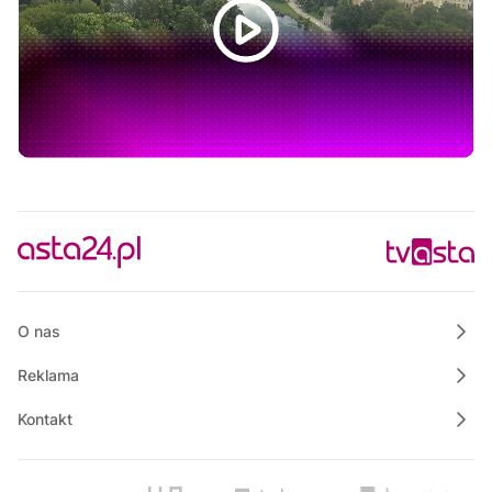
Polskie Lasy
13:50
Raport PCT
14:00
Raport TV REGIO
14:30
Na szczęście piątek
14:45
Justyna poleca
15:00
Złote Bajki Disneya
17:00
Informacje
17:15
Rozmowa dnia
O nas
Reklama
Kontakt