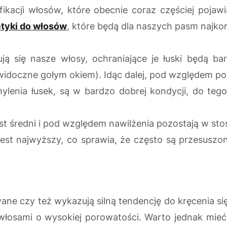
yfikacji włosów, które obecnie coraz częściej poj
tyki do włosów
, które będą dla naszych pasm najkor
ują się nasze włosy, ochraniające je łuski będą 
widoczne gołym okiem). Idąc dalej, pod względem p
hylenia łusek, są w bardzo dobrej kondycji, do tego
st średni i pod względem nawilżenia pozostają w st
st najwyższy, co sprawia, że często są przesuszone
ane czy też wykazują silną tendencję do kręcenia s
 włosami o wysokiej porowatości. Warto jednak mi