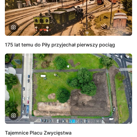
175 lat temu do Piły przyjechał pierwszy pociąg
Tajemnice Placu Zwycięstwa