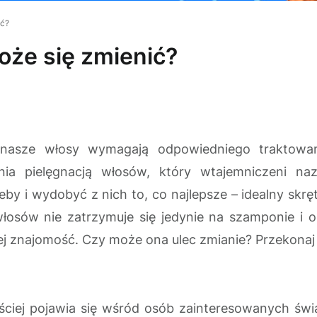
ić?
że się zmienić?
 nasze włosy wymagają odpowiedniego traktowani
ia pielęgnacją włosów, który wtajemniczeni na
 i wydobyć z nich to, co najlepsze – idealny skręt 
 włosów nie zatrzymuje się jedynie na szamponie i
ej znajomość. Czy może ona ulec zmianie? Przekonaj 
ęściej pojawia się wśród osób zainteresowanych ś