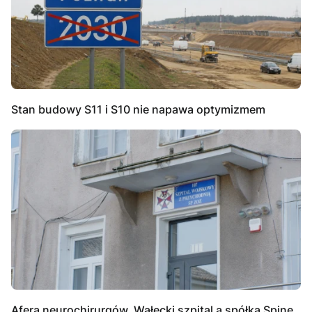
Stan budowy S11 i S10 nie napawa optymizmem
Afera neurochirurgów. Wałecki szpital a spółka Spine