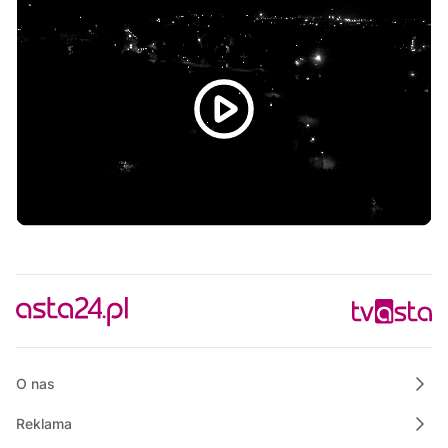
Polskie Lasy
05:00
Informacje
05:15
Rozmowa dnia
05:30
Ze starych taśm
06:30
Informacje
06:45
Rozmowa dnia
07:00
Magazyn Motowizja
07:15
Polskie Lasy
07:50
Własnymi ścieżkami
08:00
Informacje
O nas
Reklama