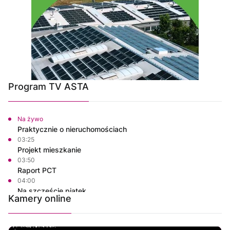
Program TV ASTA
Na żywo
Praktycznie o nieruchomościach
03:25
Projekt mieszkanie
03:50
Raport PCT
04:00
Na szczęście piątek
Kamery online
04:15
Justyna poleca
04:30