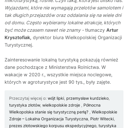
mikroturystyką, rośnie. Czyli taką, która jest blisko nas.
Wyjazdami, które nie wymagają przelotów samolotem i
tak długich przejazdów oraz oddalania się na wiele dni
od domu. Często wybieramy lokalne atrakcje, których
być może czasem nawet nie znamy -
tłumaczy
Artur
Krysztofiak,
dyrektor biura Wielkopolskiej Organizacji
Turystycznej.
Zainteresowanie lokalną turystyką pokazują również
dane pochodzące z Ministerstwa Rolnictwa. W
wakacje w 2020 r., wszystkie miejsca noclegowe,
których w agroturystyce jest 90 tys., były zajęte.
Przeczytaj więcej o:
wójt lipki
,
przemysław kurdzieko
,
turystyka złotów
,
wielkopolskie zdroje
,
Północna
Wielkopolska stanie się turystyczną perłą?
,
Wielkopolskie
Zdroje – Lokalna Organizacja Turystyczna
,
Piotr Witecki
,
prezes złotowskiego korpusu ekspedycyjnego
,
turystyka