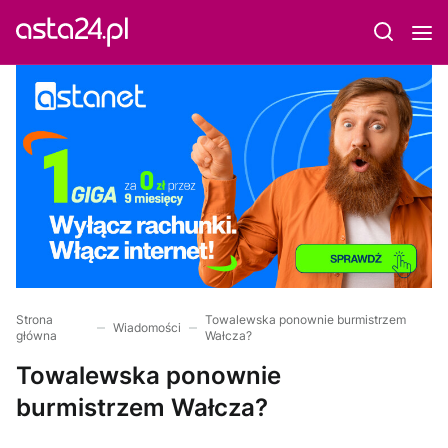
Strona
Towalewska ponownie burmistrzem
Wiadomości
główna
Wałcza?
Towalewska ponownie
burmistrzem Wałcza?