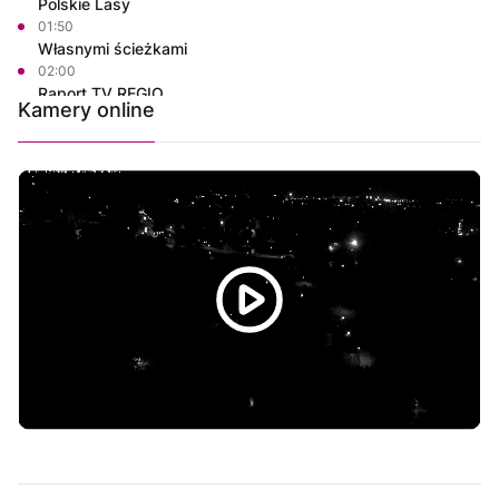
Polskie Lasy
01:50
Własnymi ścieżkami
02:00
Raport TV REGIO
Kamery online
02:30
Praktycznie o nieruchomościach
03:25
Projekt mieszkanie
03:50
Raport PCT
04:00
Na szczęście piątek
04:15
Justyna poleca
04:30
Polskie Lasy
05:00
Informacje
05:15
Rozmowa dnia
05:30
Ze starych taśm