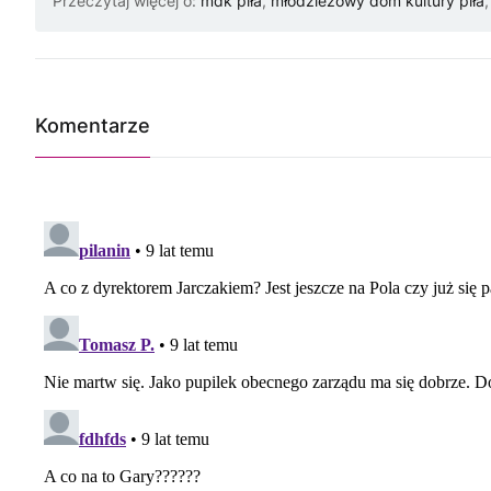
Przeczytaj więcej o:
mdk piła
,
młodzieżowy dom kultury piła
Komentarze