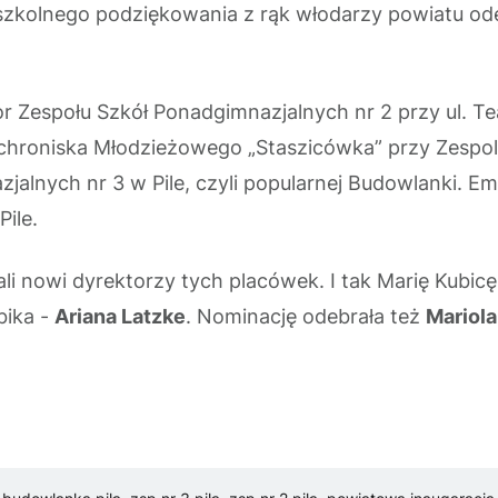
zkolnego podziękowania z rąk włodarzy powiatu ode
or Zespołu Szkół Ponadgimnazjalnych nr 2 przy ul. Te
Schroniska Młodzieżowego „Staszicówka” przy Zespo
jalnych nr 3 w Pile, czyli popularnej Budowlanki. Em
ile.
li nowi dyrektorzy tych placówek. I tak Marię Kubic
bika -
Ariana Latzke
. Nominację odebrała też
Mariol