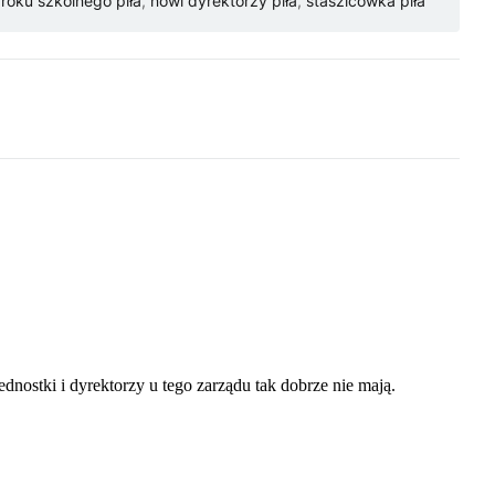
roku szkolnego piła
,
nowi dyrektorzy piła
,
staszicówka piła