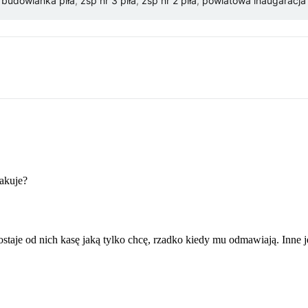
,
budowlanka piła
,
zsp nr 3 piła
,
zsp nr 2 piła
,
powiatowa inaugaracja 