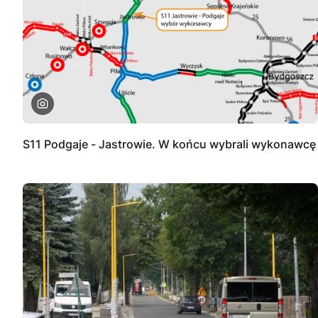
S11 Podgaje - Jastrowie. W końcu wybrali wykonawcę