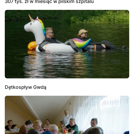
307 tys. zł w miesiąc w pilskim szpitalu
Dętkospływ Gwdą