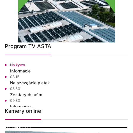
Program TV ASTA
Na żywo
Informacje
08:15
Na szczęście piątek
08:30
Ze starych taśm
09:30
Informacje
Kamery online
09:45
Na szczęście piątek
10:00
Polskie Lasy