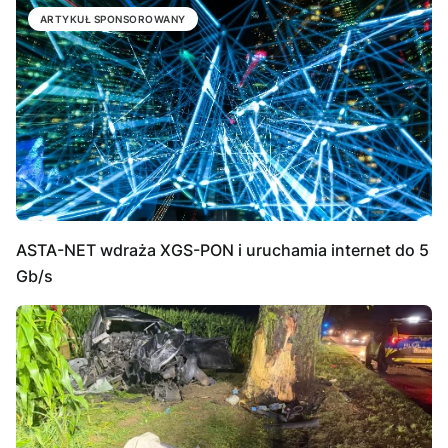
ARTYKUŁ SPONSOROWANY
ASTA-NET wdraża XGS-PON i uruchamia internet do 5
Gb/s