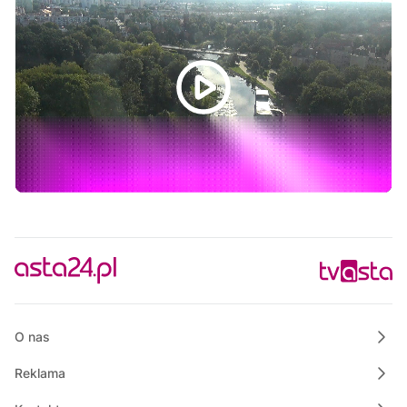
10:50
Własnymi ścieżkami
11:00
Msza Święta z Sanktuarium w Skrzatuszu
12:00
Informacje
12:15
Na szczęście piątek
12:30
Rozmowa dnia
12:45
Rozmowa dnia
13:00
Praktycznie o nieruchomościach
13:50
Raport PCT
14:00
Wielkopolska na Weekend
O nas
Reklama