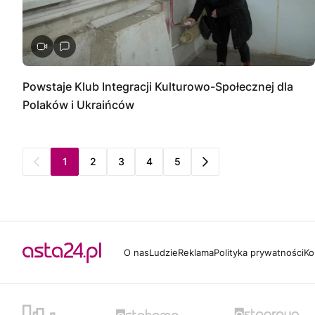
Powstaje Klub Integracji Kulturowo-Społecznej dla
Polaków i Ukraińców
1
2
3
4
5
O nas
Ludzie
Reklama
Polityka prywatności
Ko