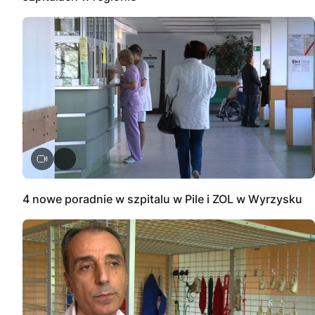
4 nowe poradnie w szpitalu w Pile i ZOL w Wyrzysku