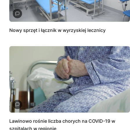
Nowy sprzęt i łącznik w wyrzyskiej lecznicy
Lawinowo rośnie liczba chorych na COVID-19 w
szpitalach w regionie