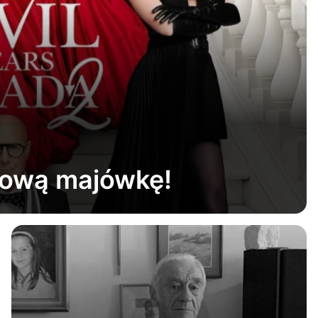
lmową majówkę!