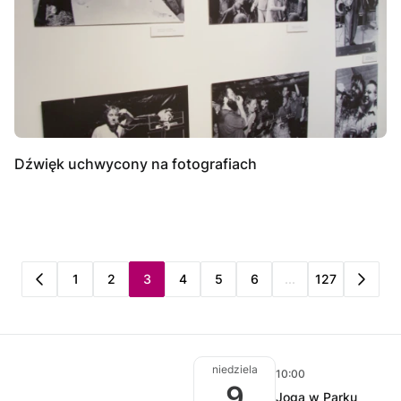
Dźwięk uchwycony na fotografiach
1
2
3
4
5
6
...
127
niedziela
10:00
9
Joga w Parku