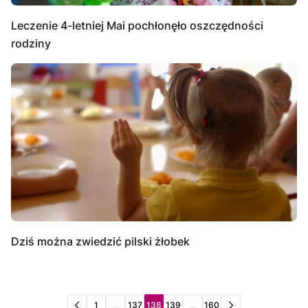
Leczenie 4-letniej Mai pochłonęło oszczędności
rodziny
Dziś można zwiedzić pilski żłobek
1
...
137
138
139
...
160