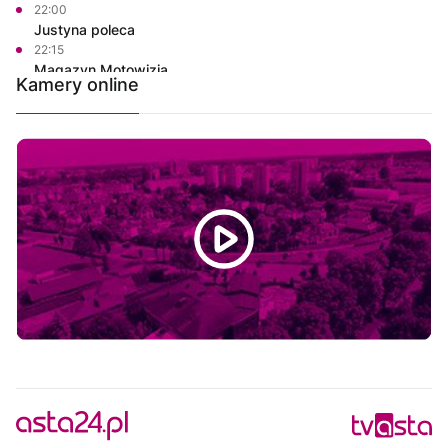
22:00
Justyna poleca
22:15
Magazyn Motowizja
Kamery online
22:30
Raport TV REGIO
23:00
Informacje
23:15
Na szczęście piątek