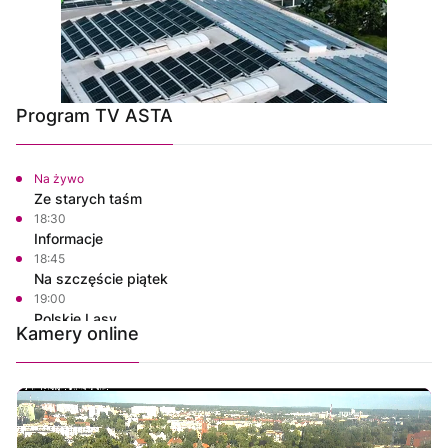
Program TV ASTA
Na żywo
Ze starych taśm
18:30
Informacje
18:45
Na szczęście piątek
19:00
Polskie Lasy
Kamery online
19:50
Własnymi ścieżkami
20:00
Informacje
20:15
Na szczęście piątek