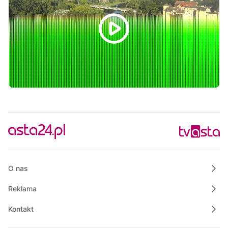
20:30
Ze starych taśm
21:30
Informacje
21:45
Rozmowa dnia
22:00
Polskie Lasy
22:50
Własnymi ścieżkami
23:00
Informacje
23:15
Rozmowa dnia
O nas
Reklama
Kontakt