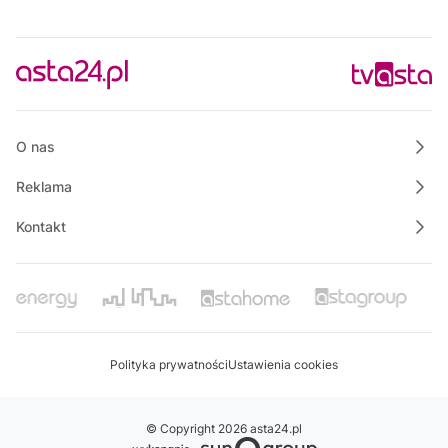
Wspólnie dla bezpieczeństwa Gminy Krajenka
14:30
Powiat Wałecki Blisko Natury
14:50
Własnymi ścieżkami
15:00
Rowerem nad morze
O nas
Reklama
Kontakt
Polityka prywatności
Ustawienia cookies
© Copyright 2026 asta24.pl