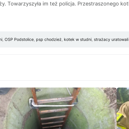
y. Towarzyszyła im też policja. Przestraszonego ko
ni
,
OSP Podstolice
,
psp chodzież
,
kotek w studni
,
strażacy uratowali