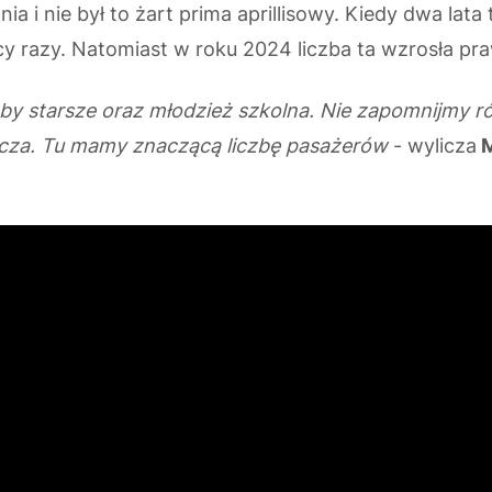
a i nie był to żart prima aprillisowy. Kiedy dwa lata
cy razy. Natomiast w roku 2024 liczba ta wzrosła pr
osoby starsze oraz młodzież szkolna. Nie zapomnijmy 
zcza. Tu mamy znaczącą liczbę pasażerów
- wylicza
M