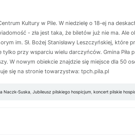
Centrum Kultury w Pile. W niedzielę o 18-ej na desk
 wiadomość - zła jest taka, że biletów już nie ma. Ale
rym im. Sł. Bożej Stanisławy Leszczyńskiej, które
 tylko przy wsparciu wielu darczyńców. Gmina Piła p
szy. W nowym obiekcie znajdzie się miejsce dla 50 o
duje się na stronie towarzystwa: tpch.pila.pl
ra Naczk-Suska
,
Jubileusz pilskiego hospicjum
,
koncert pilskie hosp