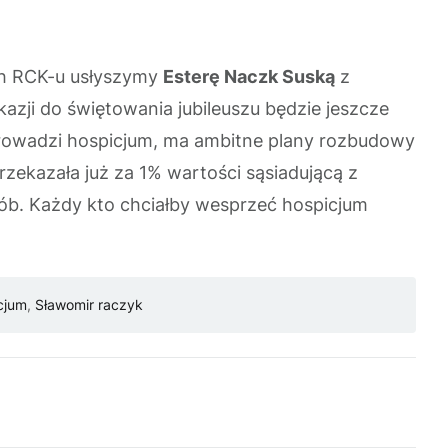
ach RCK-u usłyszymy
Esterę Naczk Suską
z
 okazji do świętowania jubileuszu będzie jeszcze
 prowadzi hospicjum, ma ambitne plany rozbudowy
rzekazała już za 1% wartości sąsiadującą z
sób. Każdy kto chciałby wesprzeć hospicjum
icjum
,
Sławomir raczyk