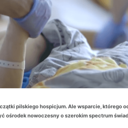
czątki pilskiego hospicjum. Ale wsparcie, którego o
zyć ośrodek nowoczesny o szerokim spectrum świadc