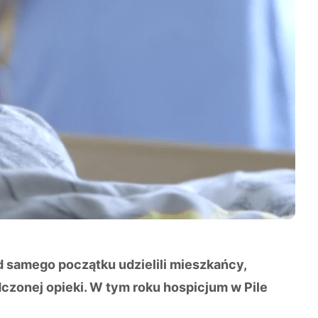
d samego początku udzielili mieszkańcy,
zonej opieki. W tym roku hospicjum w Pile