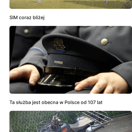
SIM coraz bliżej
Ta służba jest obecna w Polsce od 107 lat