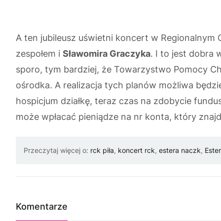
A ten jubileusz uświetni koncert w Regionalnym 
zespołem i
Sławomira Graczyka
. I to jest dobra
sporo, tym bardziej, że Towarzystwo Pomocy Cho
ośrodka. A realizacja tych planów możliwa będzie
hospicjum działkę, teraz czas na zdobycie fundu
może wpłacać pieniądze na nr konta, który znaj
Przeczytaj więcej o:
rck piła
,
koncert rck
,
estera naczk
,
Este
Komentarze