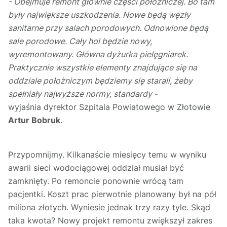
- Obejmuje remont głównie części położniczej. Bo tam
były największe uszkodzenia. Nowe będą węzły
sanitarne przy salach porodowych. Odnowione będą
sale porodowe. Cały hol będzie nowy,
wyremontowany. Główna dyżurka pielęgniarek.
Praktycznie wszystkie elementy znajdujące się na
oddziale położniczym będziemy się starali, żeby
spełniały najwyższe normy, standardy
-
wyjaśnia dyrektor Szpitala Powiatowego w Złotowie
Artur Bobruk
.
Przypomnijmy. Kilkanaście miesięcy temu w wyniku
awarii sieci wodociągowej oddział musiał być
zamknięty. Po remoncie ponownie wrócą tam
pacjentki. Koszt prac pierwotnie planowany był na pół
miliona złotych. Wyniesie jednak trzy razy tyle. Skąd
taka kwota? Nowy projekt remontu zwiększył zakres