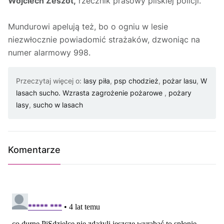
Wojciech Zeszot,
rzecznik prasowy pilskiej policji.
Mundurowi apelują też, bo o ogniu w lesie
niezwłocznie powiadomić strażaków, dzwoniąc na
numer alarmowy 998.
Przeczytaj więcej o:
lasy piła
,
psp chodzież
,
pożar lasu
,
W
lasach sucho. Wzrasta zagrożenie pożarowe
,
pożary
lasy
,
sucho w lasach
Komentarze