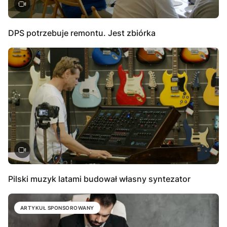
DPS potrzebuje remontu. Jest zbiórka
Pilski muzyk latami budował własny syntezator
ARTYKUŁ SPONSOROWANY