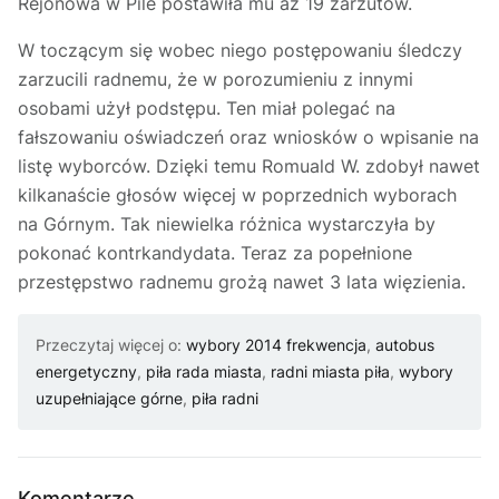
Rejonowa w Pile postawiła mu aż 19 zarzutów.
W toczącym się wobec niego postępowaniu śledczy
zarzucili radnemu, że w porozumieniu z innymi
osobami użył podstępu. Ten miał polegać na
fałszowaniu oświadczeń oraz wniosków o wpisanie na
listę wyborców. Dzięki temu Romuald W. zdobył nawet
kilkanaście głosów więcej w poprzednich wyborach
na Górnym. Tak niewielka różnica wystarczyła by
pokonać kontrkandydata. Teraz za popełnione
przestępstwo radnemu grożą nawet 3 lata więzienia.
Przeczytaj więcej o:
wybory 2014 frekwencja
,
autobus
energetyczny
,
piła rada miasta
,
radni miasta piła
,
wybory
uzupełniające górne
,
piła radni
Komentarze