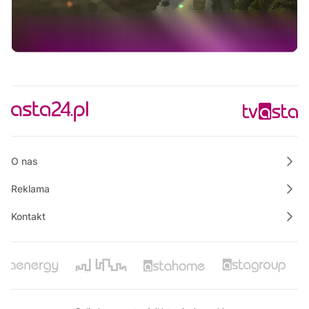
Ze starych taśm
09:30
Informacje
09:45
Rozmowa dnia
10:00
Raport PCT
10:10
Razem dla bezpieczeństwa Złotowa
10:15
Powiat Wałecki Blisko Natury
O nas
Reklama
Kontakt