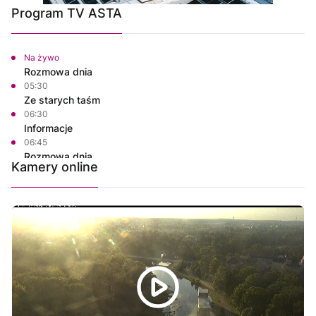
Program TV ASTA
Na żywo
Rozmowa dnia
05:30
Ze starych taśm
06:30
Informacje
06:45
Rozmowa dnia
Kamery online
07:00
Własnymi ścieżkami
07:15
Powiat Wałecki Blisko Natury
07:35
Wielkopolska na Weekend
08:00
Informacje
08:15
Rozmowa dnia
08:30