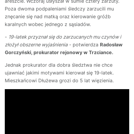
areszcie. Wczoraj usłyszał w sumie cztery zarzuty.
Poza dwoma podpaleniami śledczy zarzucili mu
znęcanie się nad matką oraz kierowanie gróźb
karalnych wobec jednego z sąsiadów.
-
19-latek przyznał się do zarzucanych mu czynów i
złożył obszerne wyjaśnienia
- potwierdza
Radosław
Gorczyński, prokurator rejonowy w Trzciance.
Jednak prokurator dla dobra śledztwa nie chce
ujawniać jakimi motywami kierował się 19-latek.
Mieszkańcowi Dłużewa grozi do 5 lat więzienia.